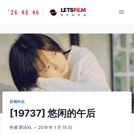
跳
胶
LETS
FiLM
'26 08 06
到
胶
片
的
味
道
片
内
的
容
味
道
LETSFILM
投稿作品
[19737] 悠闲的午后
作者
西冷XL
2019 年 1 月 15 日