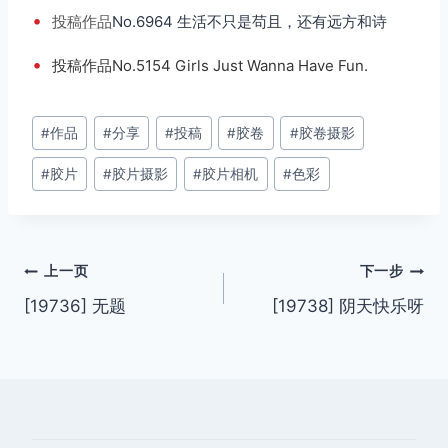
•
投稿
作品
No.6964 生活不只是苟且，还有远方和诗
•
投稿作品No.5154 Girls Just Wanna Have Fun.
文
#
作品
#
分享
#
投稿
#
胶卷
#
胶卷摄影
章
#
胶片
#
胶片摄影
#
胶片相机
#
色彩
标
签：
文
上一页
下一步
[19736] 无题
[19738] 阴天快乐呀
章
导
航