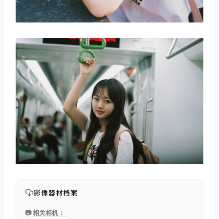
影像器材档案
📷 相关相机：