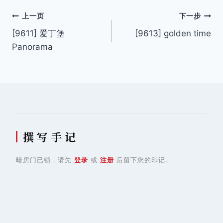
文
上一页
下一步
[9611] 爱丁堡
[9613] golden time
章
Panorama
导
航
撰 写 手 记
暗房门已锁，请先
登录
或
注册
后留下您的印记。