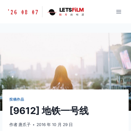
跳
胶
LETS
FiLM
'26 08 07
到
胶
片
的
味
道
片
内
的
容
味
道
LETSFILM
投稿作品
[9612] 地铁一号线
作者
唐爪子
2016 年 10 月 29 日