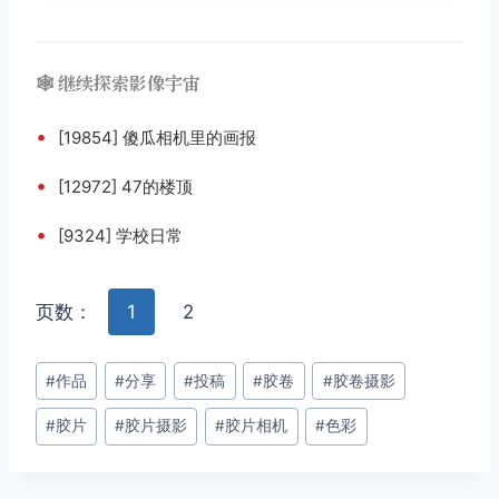
🕸️ 继续探索影像宇宙
•
[19854] 傻瓜相机里的画报
•
[12972] 47的楼顶
•
[9324] 学校日常
页数：
1
2
文
#
作品
#
分享
#
投稿
#
胶卷
#
胶卷摄影
章
#
胶片
#
胶片摄影
#
胶片相机
#
色彩
标
签：