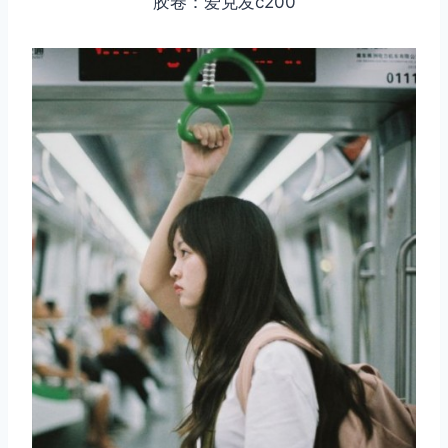
胶卷：爱克发c200