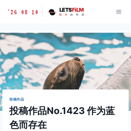
跳
胶
LETS
FiLM
'26 08 10
到
胶
片
的
味
道
片
内
的
容
味
道
LETSFILM
投稿作品
投稿作品No.1423 作为蓝
色而存在