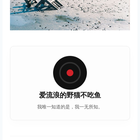
爱流浪的野猫不吃鱼
我唯一知道的是，我一无所知。