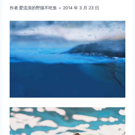
作者
爱流浪的野猫不吃鱼
2014 年 3 月 23 日