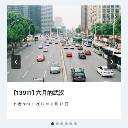
[13911] 六月的武汉
作者
ruru
2017 年 6 月 17 日