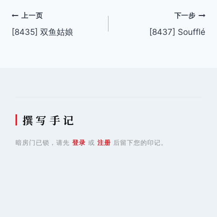
文
上一页
下一步
[8435] 双鱼姑娘
[8437] Soufflé
章
导
航
撰 写 手 记
暗房门已锁，请先
登录
或
注册
后留下您的印记。