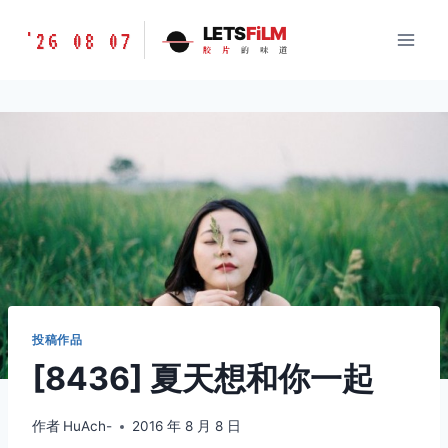
跳
胶
LETS
FiLM
'26 08 07
到
胶
片
的
味
道
片
内
的
容
味
道
LETSFILM
投稿作品
[8436] 夏天想和你一起
作者
HuAch-
2016 年 8 月 8 日