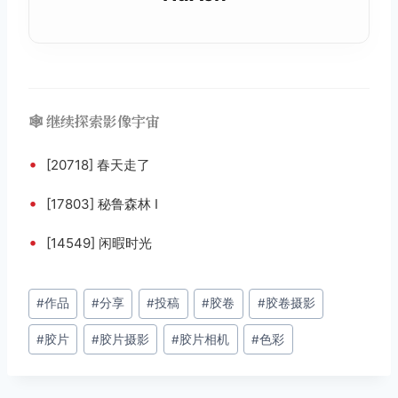
🕸️ 继续探索影像宇宙
•
[20718] 春天走了
•
[17803] 秘鲁森林 I
•
[14549] 闲暇时光
文
#
作品
#
分享
#
投稿
#
胶卷
#
胶卷摄影
章
#
胶片
#
胶片摄影
#
胶片相机
#
色彩
标
签：