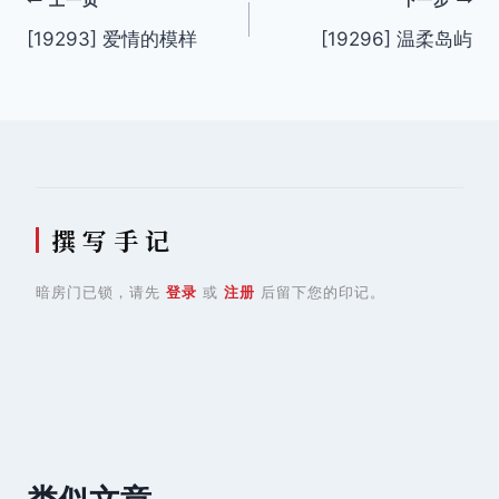
文
上一页
下一步
[19293] 爱情的模样
[19296] 温柔岛屿
章
导
航
撰 写 手 记
暗房门已锁，请先
登录
或
注册
后留下您的印记。