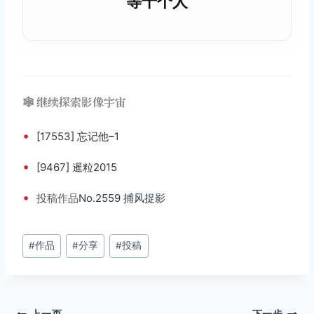
等十个人
🕸️ 继续探索影像宇宙
•
[17553] 忘记他–1
•
[9467] 暹粒2015
•
投稿
作品
No.2559 捕风捉影
文
#
作品
#
分享
#
投稿
章
标
签：