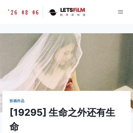
跳
胶
LETS
FiLM
'26 08 06
到
胶
片
的
味
道
片
内
的
容
味
道
LETSFILM
投稿作品
[19295] 生命之外还有生
命