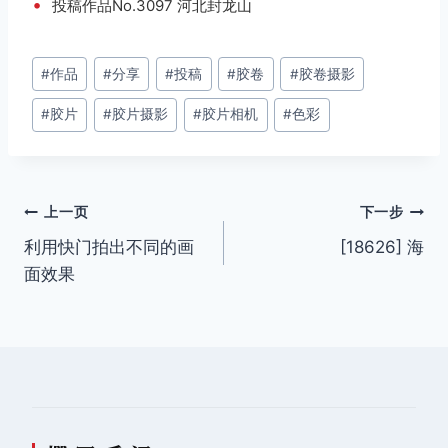
•
投稿作品No.3097 河北封龙山
文
#
作品
#
分享
#
投稿
#
胶卷
#
胶卷摄影
章
#
胶片
#
胶片摄影
#
胶片相机
#
色彩
标
签：
文
上一页
下一步
利用快门拍出不同的画
[18626] 海
章
面效果
导
航