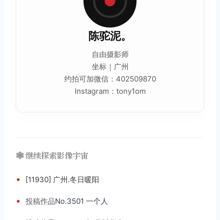
陈驼泥。
自由摄影师
坐标｜广州
约拍可加微信：402509870
Instagram：tony1om
🕸️ 继续探索影像宇宙
•
[11930] 广州.冬日暖阳
•
投稿
作品
No.3501 一个人