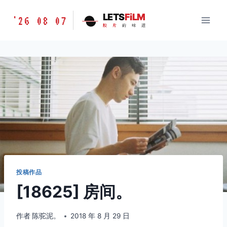
跳
胶
LETS
FiLM
'26 08 07
到
胶
片
的
味
道
片
内
的
容
味
道
LETSFILM
投稿作品
[18625] 房间。
作者
陈驼泥。
2018 年 8 月 29 日