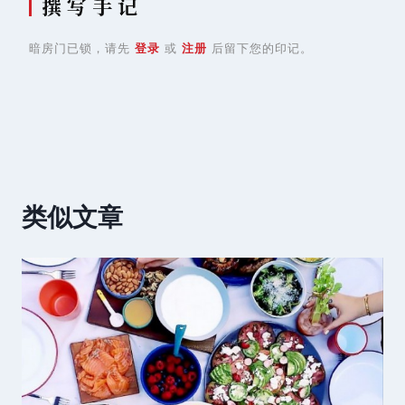
撰 写 手 记
暗房门已锁，请先
登录
或
注册
后留下您的印记。
类似文章