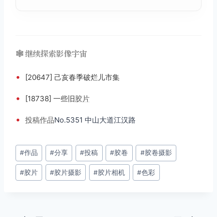
🕸️ 继续探索影像宇宙
•
[20647] 己亥春季破烂儿市集
•
[18738] 一些旧
胶片
•
投稿
作品
No.5351 中山大道江汉路
文
#
作品
#
分享
#
投稿
#
胶卷
#
胶卷摄影
章
#
胶片
#
胶片摄影
#
胶片相机
#
色彩
标
签：