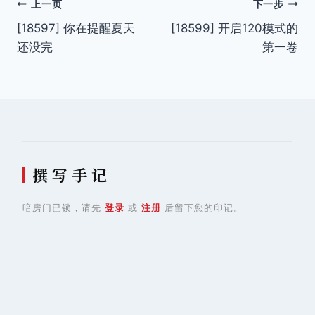
文
上一页
下一步
[18597] 你在提醒夏天
[18599] 开启120模式的
章
还没完
第一卷
导
航
撰 写 手 记
暗房门已锁，请先
登录
或
注册
后留下您的印记。