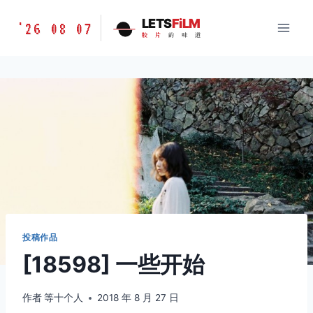
跳
胶
LETS
FiLM
'26 08 07
到
胶
片
的
味
道
片
内
的
容
味
道
LETSFILM
投稿作品
[18598] 一些开始
作者
等十个人
2018 年 8 月 27 日