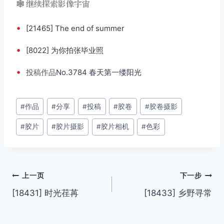
🕸️ 继续探索影像宇宙
•
[21465] The end of summer
•
[8022] 为你拍张毕业照
•
投稿
作品
No.3784 春天第一缕阳光
文
#
作品
#
分享
#
投稿
#
胶卷
#
胶卷摄影
章
#
胶片
#
胶片摄影
#
胶片相机
#
色彩
标
签：
文
上一页
下一步
[18431] 时光荏苒
[18433] 乡野寻常
章
导