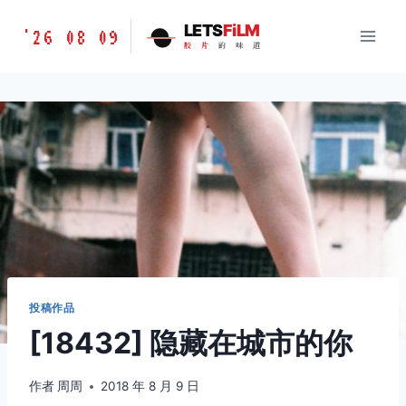
跳
胶
LETS
FiLM
'26 08 09
到
胶
片
的
味
道
片
内
的
容
味
道
LETSFILM
投稿作品
[18432] 隐藏在城市的你
作者
周周
2018 年 8 月 9 日