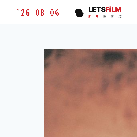
跳
胶
LETS
FiLM
'26 08 06
到
片
胶
片
的
味
道
内
的
容
味
道
LETSFILM