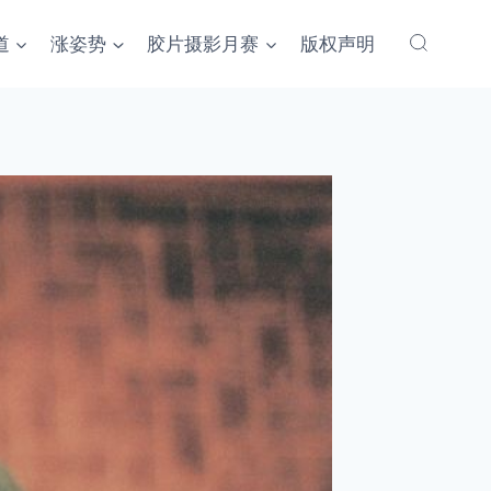
道
涨姿势
胶片摄影月赛
版权声明