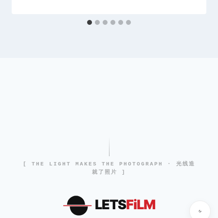
[ THE LIGHT MAKES THE PHOTOGRAPH · 光线造
就了照片 ]
LETS
FiLM