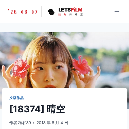
跳
胶
LETS
FiLM
'26 08 07
到
胶
片
的
味
道
片
内
的
容
味
道
LETSFILM
投稿作品
[18374] 晴空
作者
稻谷89
2018 年 8 月 4 日