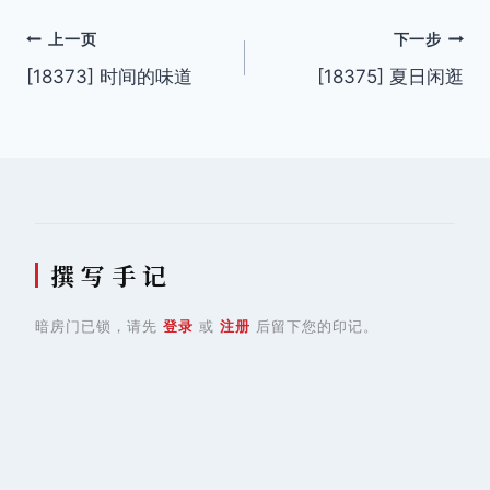
文
上一页
下一步
[18373] 时间的味道
[18375] 夏日闲逛
章
导
航
撰 写 手 记
暗房门已锁，请先
登录
或
注册
后留下您的印记。