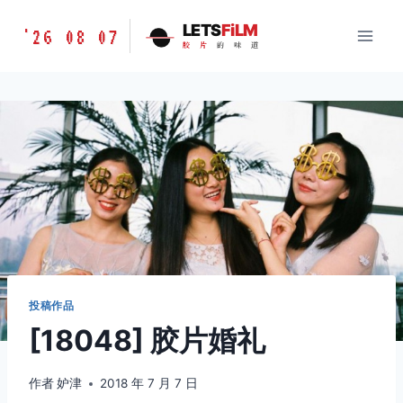
跳
胶
LETS
FiLM
'26 08 07
到
胶
片
的
味
道
片
内
的
容
味
道
LETSFILM
投稿作品
[18048] 胶片婚礼
作者
妒津
2018 年 7 月 7 日