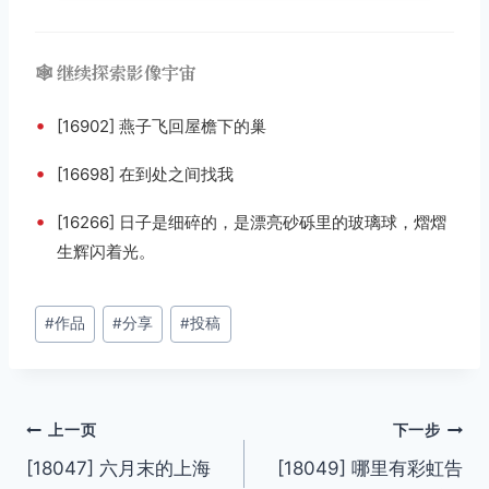
🕸️ 继续探索影像宇宙
•
[16902] 燕子飞回屋檐下的巢
•
[16698] 在到处之间找我
•
[16266] 日子是细碎的，是漂亮砂砾里的玻璃球，熠熠
生辉闪着光。
文
#
作品
#
分享
#
投稿
章
标
签：
文
上一页
下一步
[18047] 六月末的上海
[18049] 哪里有彩虹告
章