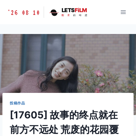
跳
胶
LETS
FiLM
'26 08 10
到
胶
片
的
味
道
片
内
的
容
味
道
LETSFILM
投稿作品
[17605] 故事的终点就在
前方不远处 荒废的花园覆