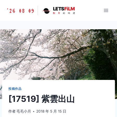
跳
胶
LETS
FiLM
'26 08 09
到
胶
片
的
味
道
片
内
的
容
味
道
LETSFILM
投稿作品
[17519] 紫雲出山
作者
毛毛小月
2018 年 5 月 15 日