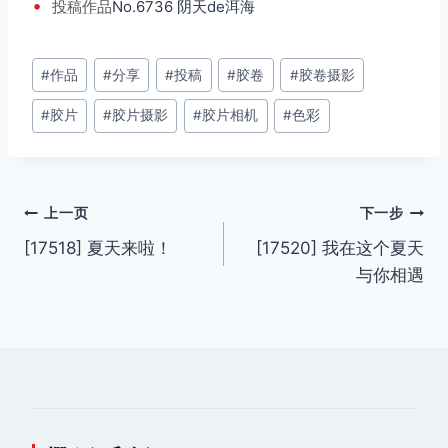
•
投稿
作品
No.6736 阴天de洱海
文
#
作品
#
分享
#
投稿
#
胶卷
#
胶卷摄影
章
#
胶片
#
胶片摄影
#
胶片相机
#
色彩
标
签：
文
上一页
下一步
[17518] 夏天来啦！
[17520] 我在这个夏天
章
与你相遇
导
航