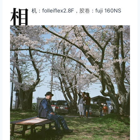
相
机：folleiflex2.8F，
胶卷
：fuji 160NS