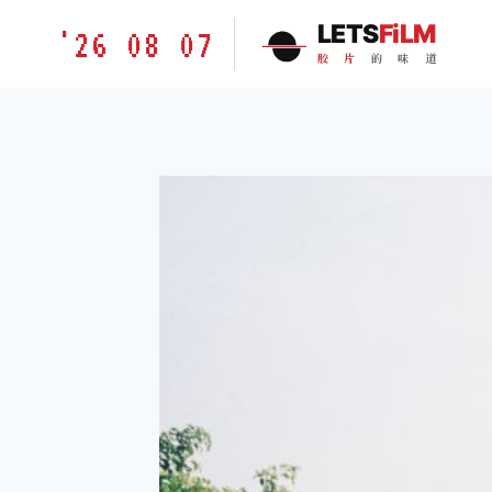
跳
胶
LETS
FiLM
'26 08 07
到
片
胶
片
的
味
道
内
的
容
味
道
LETSFILM