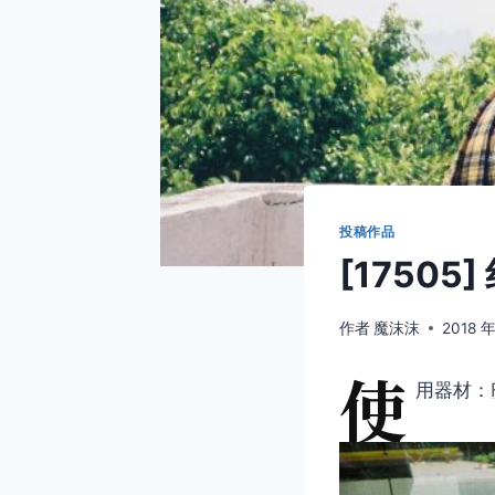
投稿作品
[17505
作者
魔沫沫
2018 年
使
用器材：