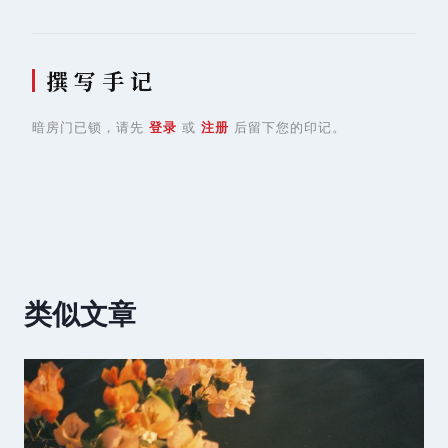
撰 写 手 记
暗房门已锁，请先
登录
或
注册
后留下您的印记。
类似文章