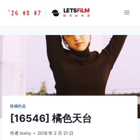
跳
胶
LETS
FiLM
'26 08 07
到
胶
片
的
味
道
片
内
的
容
味
道
LETSFILM
投稿作品
[16546] 橘色天台
作者
loxiny
2018 年 2 月 21 日