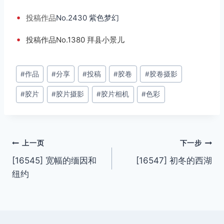
•
投稿
作品
No.2430 紫色梦幻
•
投稿作品No.1380 拜县小景儿
文
#
作品
#
分享
#
投稿
#
胶卷
#
胶卷摄影
章
#
胶片
#
胶片摄影
#
胶片相机
#
色彩
标
签：
文
上一页
下一步
[16545] 宽幅的缅因和
[16547] 初冬的西湖
章
纽约
导
航