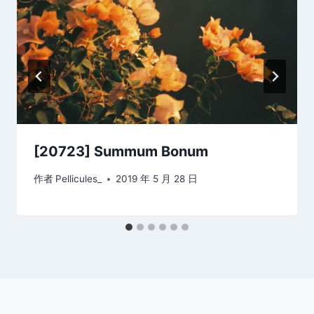
[20723] Summum Bonum
作者
Pellicules_
2019 年 5 月 28 日