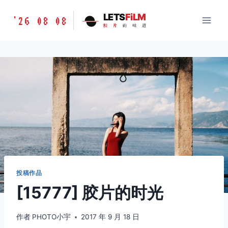
跳
胶
LETS
FiLM
'26 08 08
到
胶
片
的
味
道
片
内
的
容
味
道
LETSFILM
投稿作品
[15777] 胶片的时光
作者
PHOTO小宇
2017 年 9 月 18 日