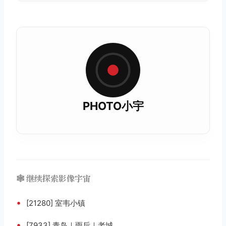
PHOTO小宇
🕸️ 继续探索影像宇宙
•
[21280] 室韦小镇
•
[7933] 青岛｜雨后｜老城