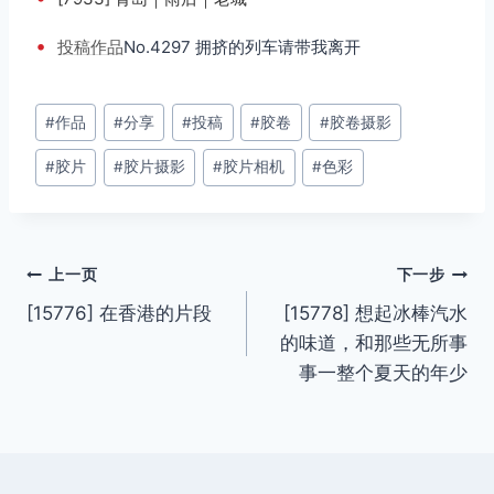
•
投稿
作品
No.4297 拥挤的列车请带我离开
文
#
作品
#
分享
#
投稿
#
胶卷
#
胶卷摄影
章
#
胶片
#
胶片摄影
#
胶片相机
#
色彩
标
签：
文
上一页
下一步
[15776] 在香港的片段
[15778] 想起冰棒汽水
章
的味道，和那些无所事
导
事一整个夏天的年少
航