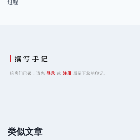
过程
导
航
撰 写 手 记
暗房门已锁，请先
登录
或
注册
后留下您的印记。
类似文章