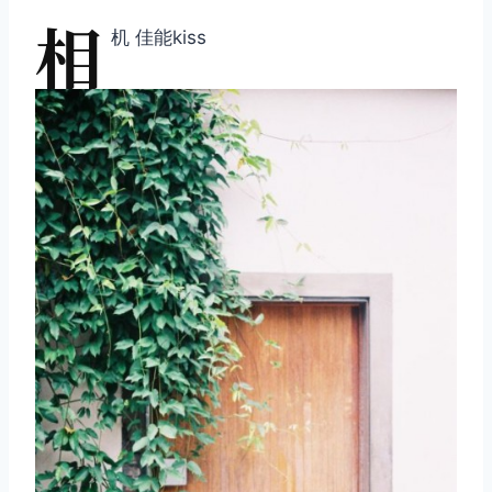
相
机 佳能kiss