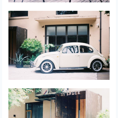
取消
搜索