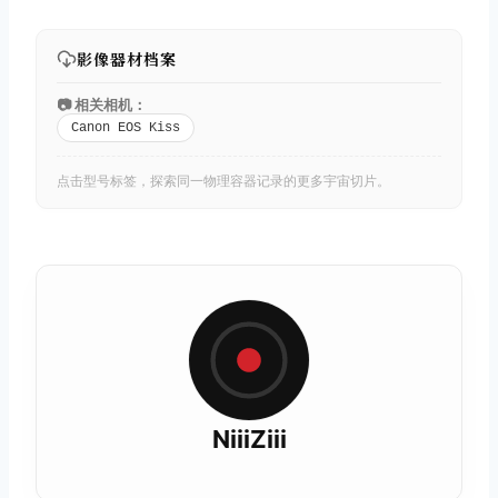
影像器材档案
📷 相关相机：
Canon EOS Kiss
点击型号标签，探索同一物理容器记录的更多宇宙切片。
NiiiZiii