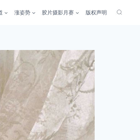
道
涨姿势
胶片摄影月赛
版权声明