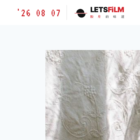
跳
胶
LETS
FiLM
'26 08 07
到
片
胶
片
的
味
道
内
的
容
味
道
LETSFILM