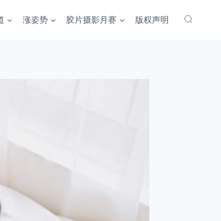
道
涨姿势
胶片摄影月赛
版权声明