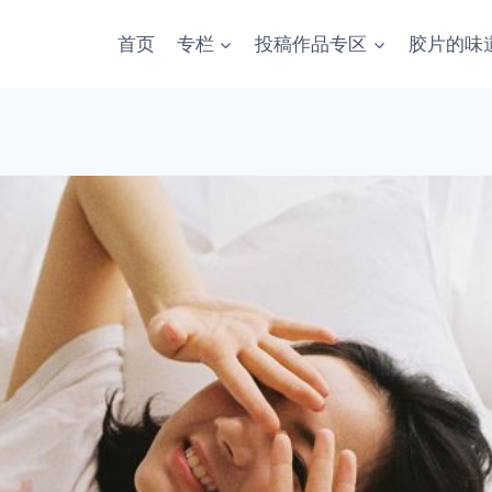
首页
专栏
投稿作品专区
胶片的味