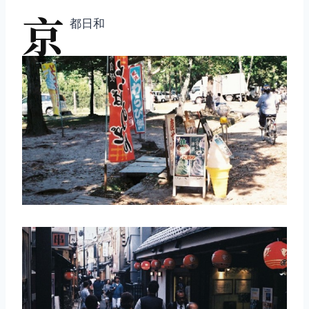
京
都日和