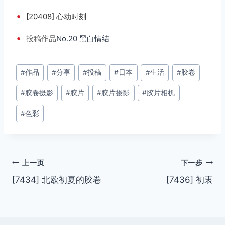
•
[20408] 心动时刻
•
投稿
作品
No.20 黑白情结
文
#
作品
#
分享
#
投稿
#
日本
#
生活
#
胶卷
章
#
胶卷摄影
#
胶片
#
胶片摄影
#
胶片相机
标
签：
#
色彩
文
上一页
下一步
[7434] 北欧初夏的胶卷
[7436] 初衷
章
导