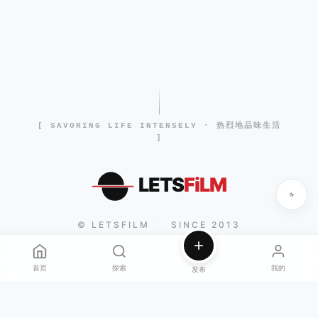
[ SAVORING LIFE INTENSELY · 热烈地品味生活
]
LETS
FiLM
© LETSFILM
SINCE 2013
|
首页
探索
我的
发布