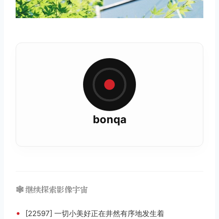
bonqa
🕸️ 继续探索影像宇宙
•
[22597] 一切小美好正在井然有序地发生着