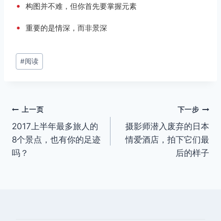
•
构图并不难，但你首先要掌握元素
•
重要的是情深，而非景深
文
#
阅读
章
标
签：
文
上一页
下一步
2017上半年最多旅人的
摄影师潜入废弃的日本
章
8个景点，也有你的足迹
情爱酒店，拍下它们最
导
吗？
后的样子
航