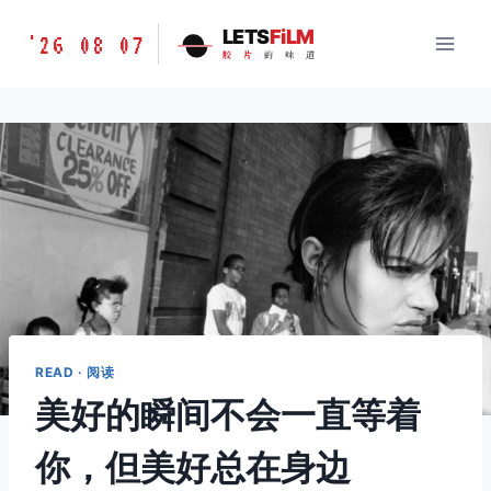
跳
胶
LETS
FiLM
'26 08 07
到
胶
片
的
味
道
片
内
的
容
味
道
LETSFILM
READ · 阅读
美好的瞬间不会一直等着
你，但美好总在身边