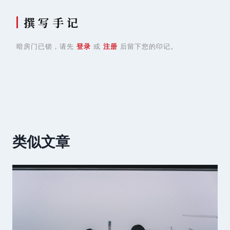
撰 写 手 记
暗房门已锁，请先
登录
或
注册
后留下您的印记。
类似文章