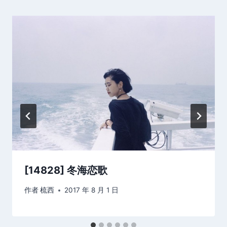
[14828] 冬海恋歌
作者
梳西
2017 年 8 月 1 日