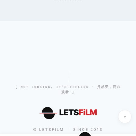
[ NOT LOOKING, IT'S FEELING · 是感受，而非
观看 ]
LETS
FiLM
© LETSFILM
SINCE 2013
|