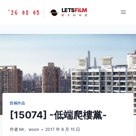
跳
胶
LETS
FiLM
'26 08 05
到
胶
片
的
味
道
片
内
的
容
味
道
LETSFILM
投稿作品
[15074] -低端爬樓黨-
作者
Mr。woon
2017 年 8 月 15 日