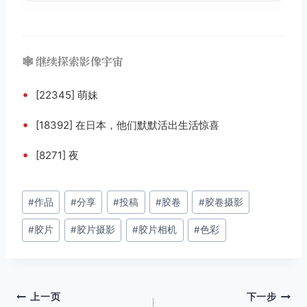
🕸️ 继续探索影像宇宙
•
[22345] 萌妹
•
[18392] 在日本，他们默默活出生活惊喜
•
[8271] 夜
文
#
作品
#
分享
#
投稿
#
胶卷
#
胶卷摄影
章
#
胶片
#
胶片摄影
#
胶片相机
#
色彩
标
签：
文
上一页
下一步