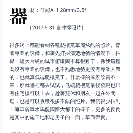
器
材：佳能A-1 28mm/3.5f
⌊2017.5.31 自沖掃照片⌉
很多網上都能看到各種爬樓黨華麗炫酷的照片。背
著專業的設備，和事先打探清楚地勢的情況下，拍
攝一組大片級的城市俯瞰圖不算很難了，像我這種
既沒有專業的設備，也不熟悉地勢更沒有專業人帶
的，也就算低端爬樓黨了。什麼樣的風景欣賞不
來，那就哪裡都去試試，低端爬樓黨最後發現也只
有住宅樓可以上去，趁著雙休和朋友一起在外閒
逛，也是可以收穫很多不錯的照片。我們很少拍到
上海華麗車水馬龍國際大都市的樣子，更多的反倒
是其中的施工地和老房子的一面，華而帶實。