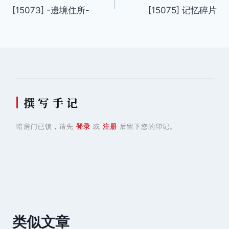
[15073] -邊境住所-
[15075] 记忆碎片
章
导
航
撰 写 手 记
暗房门已锁，请先
登录
或
注册
后留下您的印记。
类似文章