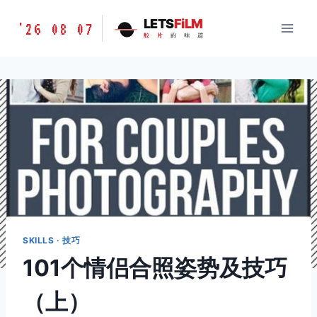
跳
胶
LETS
FiLM
'26 08 07
到
胶
片
的
味
道
片
内
的
容
味
道
LETSFILM
SKILLS · 技巧
101个情侣合照姿势及技巧
（上）