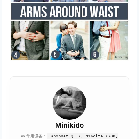
Minikido
📸 常用设备：
Canonnet QL17, Minolta X700,