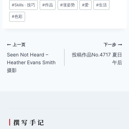
文
#
Skills · 技巧
#
作品
#
涨姿势
#
爱
#
生活
章
#
色彩
标
签：
文
上一页
下一步
Seen Not Heard –
投稿作品No.4717 夏日
章
Heather Evans Smith
午后
导
摄影
航
撰 写 手 记