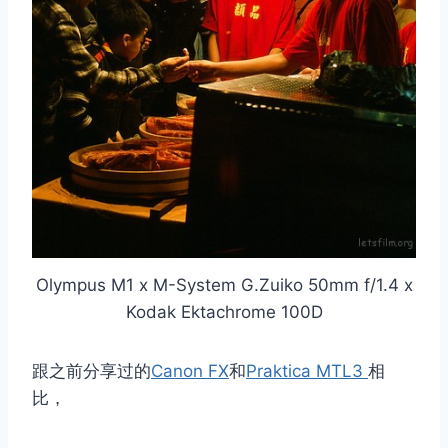
Olympus M1 x M-System G.Zuiko 50mm f/1.4 x
Kodak Ektachrome 100D
跟之前分享过的
Canon FX
和
Praktica MTL3
相
比，