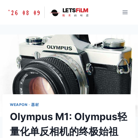
跳
胶
LETS
FiLM
'26 08 09
到
胶
片
的
味
道
片
内
的
容
味
道
LETSFILM
WEAPON · 器材
Olympus M1: Olympus轻
量化单反相机的终极始祖