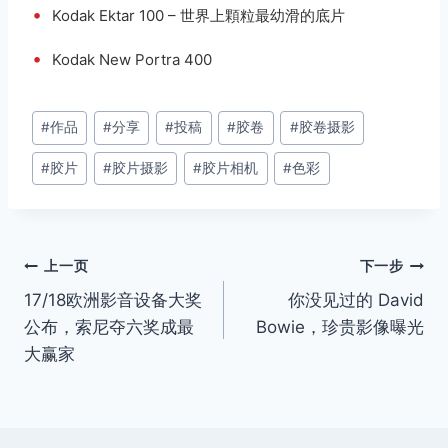
•
Kodak Ektar 100 – 世界上顆粒最幼滑的底片
•
Kodak New Portra 400
文
#
作品
#
分享
#
投稿
#
胶卷
#
胶卷摄影
章
#
胶片
#
胶片摄影
#
胶片相机
#
色彩
标
签：
文
上一页
下一步
17/18欧洲影音设备大奖
你没见过的 David
章
公布，索尼夺六奖成最
Bowie，珍贵影像曝光
导
大赢家
航