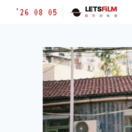
跳
胶
LETS
FiLM
'26 08 05
到
片
胶
片
的
味
道
内
的
容
味
道
LETSFILM