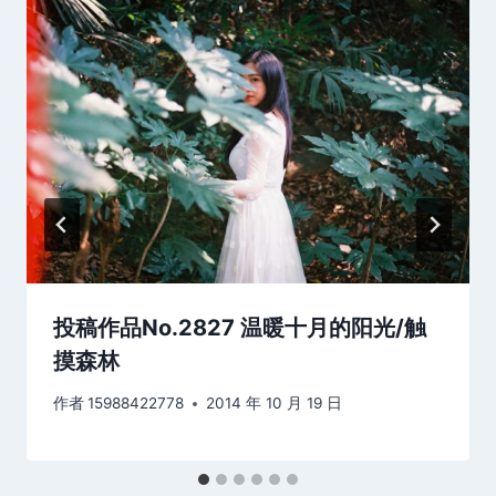
投稿作品No.2827 温暖十月的阳光/触
摸森林
作者
15988422778
2014 年 10 月 19 日