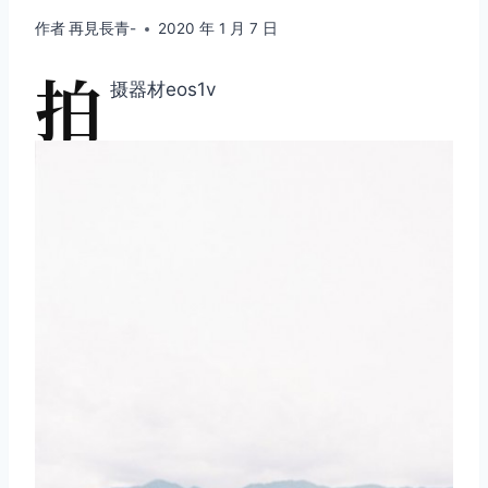
作者
再見長青-
2020 年 1 月 7 日
拍
摄器材eos1v