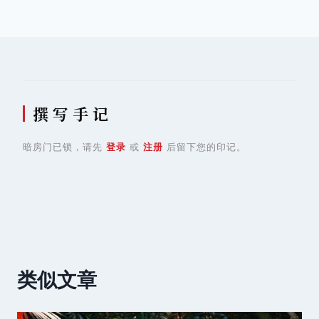
导
航
撰 写 手 记
暗房门已锁，请先
登录
或
注册
后留下您的印记。
类似文章