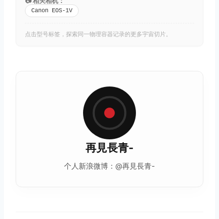
📷 相关相机：
Canon EOS-1V
点击型号标签，探索同一物理容器记录的更多宇宙切片。
再見長青-
个人新浪微博：@再見長青-