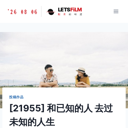
跳
胶
LETS
FiLM
'26 08 06
到
胶
片
的
味
道
片
内
的
容
味
道
LETSFILM
投稿作品
[21955] 和已知的人 去过
未知的人生