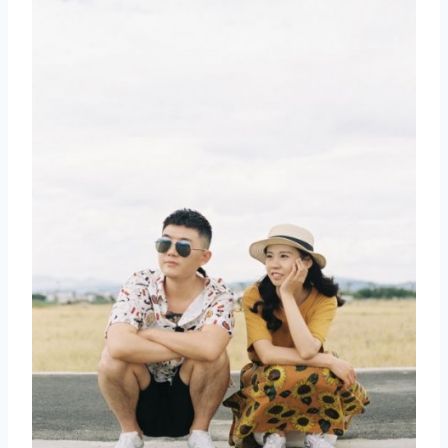
取消
搜索