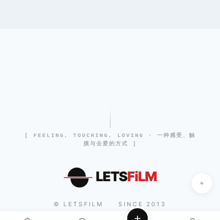
[ FEELING, TOUCHING, LOVING · 一种感受、触
摸与去爱的方式 ]
LETS
FiLM
© LETSFILM
SINCE 2013
|