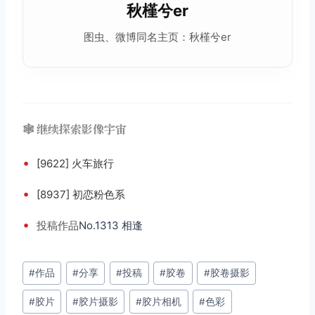
秋槿兮er
图虫、微博同名主页：秋槿兮er
🕸️ 继续探索影像宇宙
•
[9622] 火车旅行
•
[8937] 初恋粉色系
•
投稿
作品
No.1313 相逢
文
#
作品
#
分享
#
投稿
#
胶卷
#
胶卷摄影
章
#
胶片
#
胶片摄影
#
胶片相机
#
色彩
标