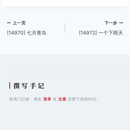
签：
文
上一页
下一步
[14970] 七月青岛
[14972] 一个下雨天
章
导
航
撰 写 手 记
暗房门已锁，请先
登录
或
注册
后留下您的印记。