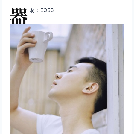
器
材：EOS3