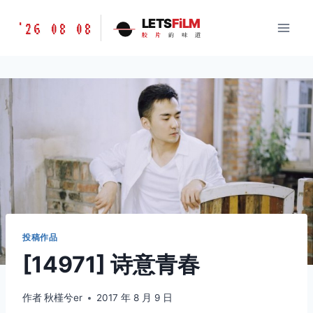
跳
胶
LETS
FiLM
'26 08 08
到
胶
片
的
味
道
片
内
的
容
味
道
LETSFILM
投稿作品
[14971] 诗意青春
作者
秋槿兮er
2017 年 8 月 9 日