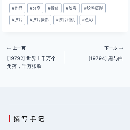
文
#
作品
#
分享
#
投稿
#
胶卷
#
胶卷摄影
章
#
胶片
#
胶片摄影
#
胶片相机
#
色彩
标
签：
文
上一页
下一步
[19792] 世界上千万个
[19794] 黑与白
章
角落，千万张脸
导
航
撰 写 手 记