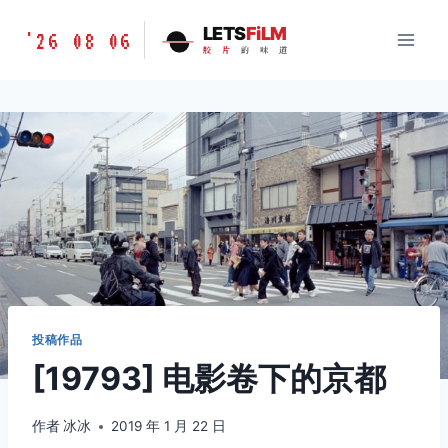
跳
胶
LETS
FiLM
'26 08 06
到
胶
片
的
味
道
片
内
的
容
味
道
LETSFILM
投稿作品
[19793] 电影卷下的京都
作者
冰冰
2019 年 1 月 22 日