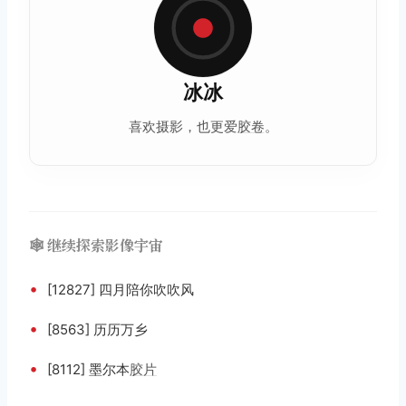
冰冰
喜欢摄影，也更爱
胶卷
。
🕸️ 继续探索影像宇宙
•
[12827] 四月陪你吹吹风
•
[8563] 历历万乡
•
[8112] 墨尔本
胶片