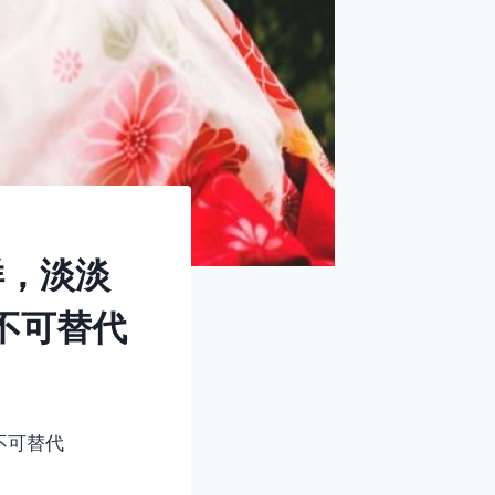
样，淡淡
不可替代
不可替代