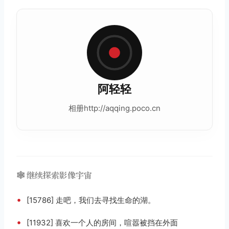
阿轻轻
相册http://aqqing.poco.cn
🕸️ 继续探索影像宇宙
•
[15786] 走吧，我们去寻找生命的湖。
•
[11932] 喜欢一个人的房间，喧嚣被挡在外面