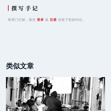
撰 写 手 记
暗房门已锁，请先
登录
或
注册
后留下您的印记。
类似文章