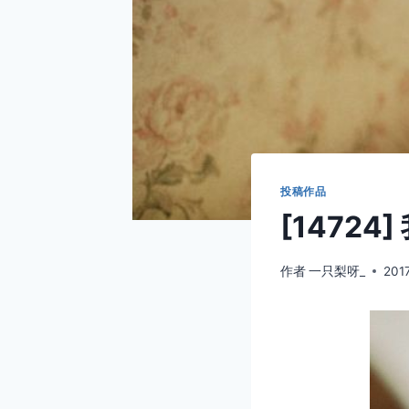
投稿作品
[1472
作者
一只梨呀_
201