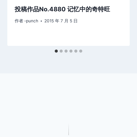
投稿作品No.4880 记忆中的奇特旺
作者
-punch
2015 年 7 月 5 日