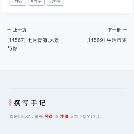
#
作品
#
分享
#
投稿
章
标
签：
文
上一页
下一步
[14567] 七月青海,风景
[14569] 生活市集
章
与你
导
航
撰 写 手 记
暗房门已锁，请先
登录
或
注册
后留下您的印记。