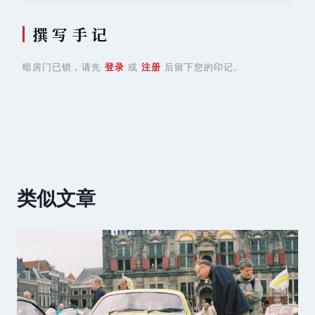
撰 写 手 记
暗房门已锁，请先
登录
或
注册
后留下您的印记。
类似文章