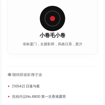
小卷毛小卷
坐标厦门，女摄影师，风格日系，
胶片
🕸️ 继续探索影像宇宙
•
[10542] 日落与夜
•
投稿
作品
No.6800 第一次香港露营