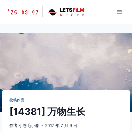
跳
胶
LETS
FiLM
'26 08 07
到
胶
片
的
味
道
片
内
的
容
味
道
LETSFILM
投稿作品
[14381] 万物生长
作者
小卷毛小卷
2017 年 7 月 9 日