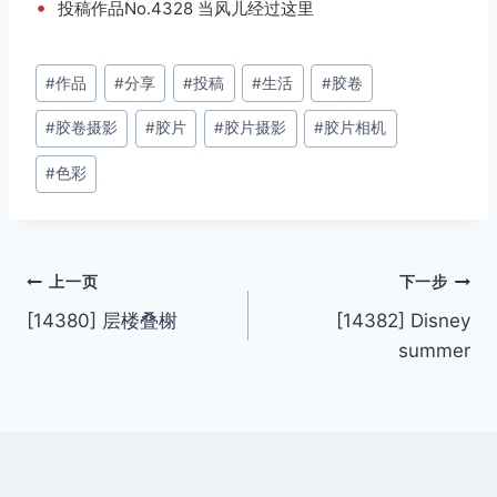
•
投稿作品No.4328 当风儿经过这里
文
#
作品
#
分享
#
投稿
#
生活
#
胶卷
章
#
胶卷摄影
#
胶片
#
胶片摄影
#
胶片相机
标
签：
#
色彩
文
上一页
下一步
[14380] 层楼叠榭
[14382] Disney
章
summer
导
航