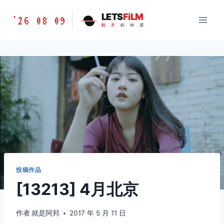
跳
胶
LETS
FiLM
'26 08 09
到
胶
片
的
味
道
片
内
的
容
味
道
LETSFILM
投稿作品
[13213] 4月北京
作者
就是阿邦
2017 年 5 月 11 日