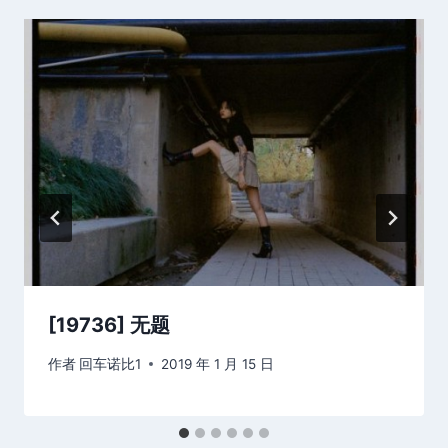
[19736] 无题
作者
回车诺比1
2019 年 1 月 15 日