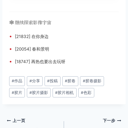
🕸️ 继续探索影像宇宙
•
[21832] 在你身边
•
[20054] 春和景明
•
[18747] 再热也要出去玩呀
文
#
作品
#
分享
#
投稿
#
胶卷
#
胶卷摄影
章
#
胶片
#
胶片摄影
#
胶片相机
#
色彩
标
签：
文
上一页
下一步