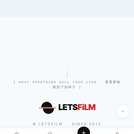
[ WHAT SOMETHING WILL LOOK LIKE · 看看事物
被拍下的样子 ]
LETS
FiLM
© LETSFILM
SINCE 2013
|