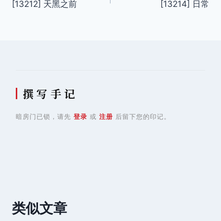
[13212] 天黑之前
[13214] 日常
章
导
航
撰 写 手 记
暗房门已锁，请先
登录
或
注册
后留下您的印记。
类似文章