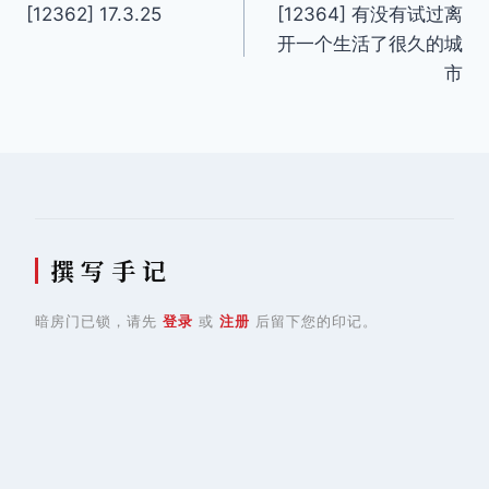
[12362] 17.3.25
[12364] 有没有试过离
章
开一个生活了很久的城
导
市
航
撰 写 手 记
暗房门已锁，请先
登录
或
注册
后留下您的印记。