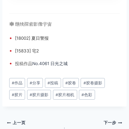
🕸️ 继续探索影像宇宙
•
[18002] 夏日警报
•
[15833] 宅2
•
投稿
作品
No.4061 日光之城
文
#
作品
#
分享
#
投稿
#
胶卷
#
胶卷摄影
章
#
胶片
#
胶片摄影
#
胶片相机
#
色彩
标
签：
文
上一页
下一步