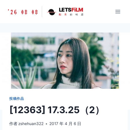
跳
胶
LETS
FiLM
'26 08 08
到
胶
片
的
味
道
片
内
的
容
味
道
LETSFILM
投稿作品
[12363] 17.3.25（2）
作者
zshehuan322
2017 年 4 月 6 日