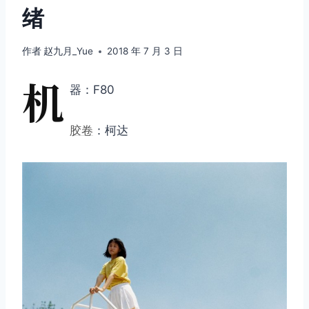
绪
作者
赵九月_Yue
2018 年 7 月 3 日
机
器：F80
胶卷
：柯达