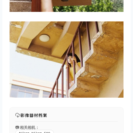
影像器材档案
📷 相关相机：