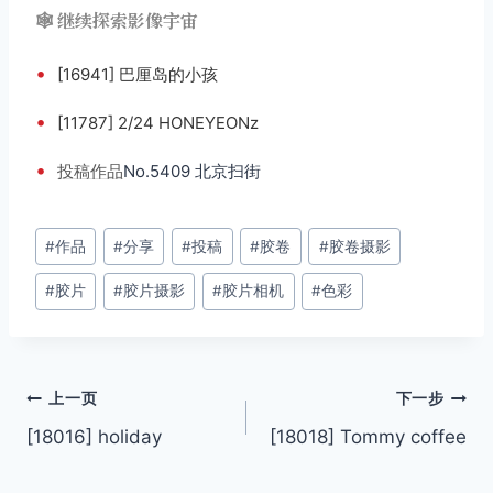
🕸️ 继续探索影像宇宙
•
[16941] 巴厘岛的小孩
•
[11787] 2/24 HONEYEONz
•
投稿
作品
No.5409 北京扫街
文
#
作品
#
分享
#
投稿
#
胶卷
#
胶卷摄影
章
#
胶片
#
胶片摄影
#
胶片相机
#
色彩
标
签：
文
上一页
下一步
[18016] holiday
[18018] Tommy coffee
章