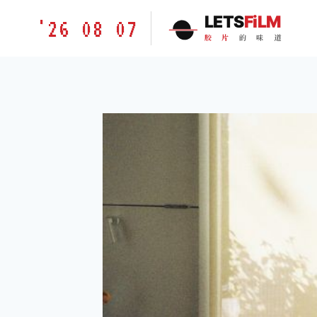
跳
胶
LETS
FiLM
'26 08 07
到
片
胶
片
的
味
道
内
的
容
味
道
LETSFILM