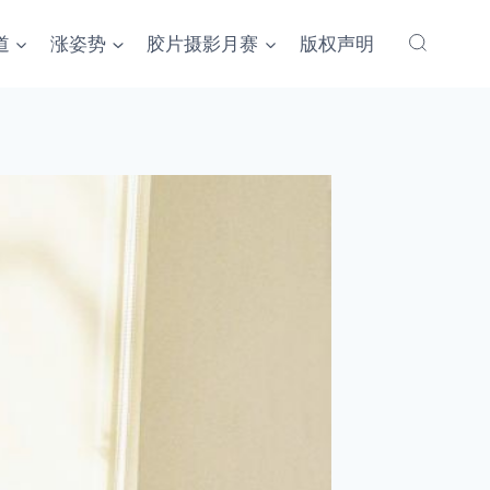
道
涨姿势
胶片摄影月赛
版权声明