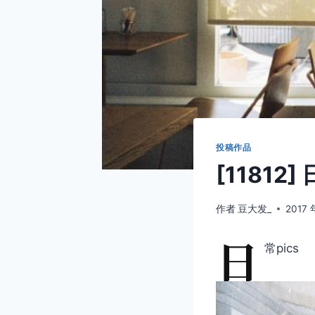
投稿作品
[11812]
作者
豆大发_
2017 
日
常pics