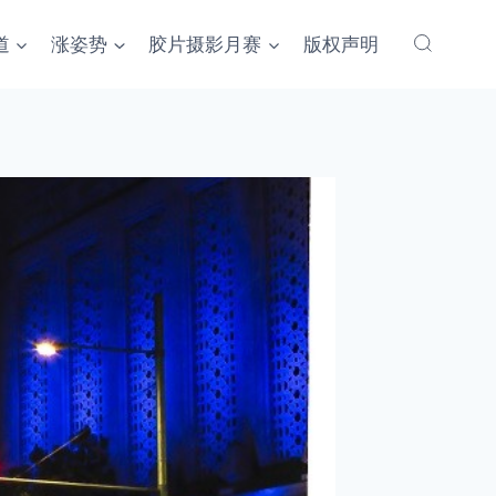
道
涨姿势
胶片摄影月赛
版权声明