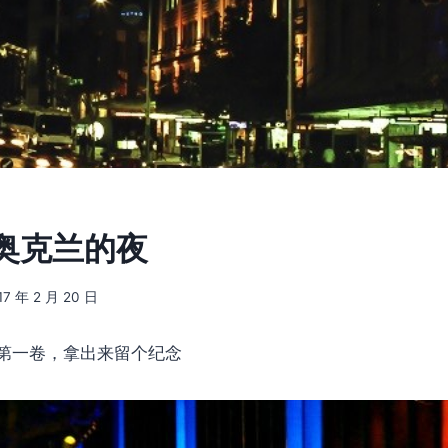
] 奥克兰的夜
17 年 2 月 20 日
 的第一卷，拿出来留个纪念