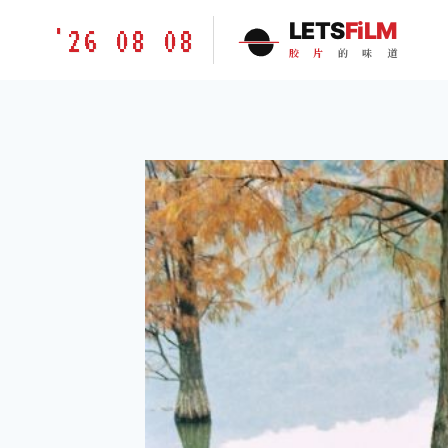
跳
胶
LETS
FiLM
'26 08 08
到
片
胶
片
的
味
道
内
的
容
味
道
LETSFILM