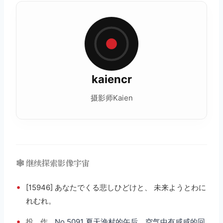
kaiencr
摄影师Kaien
🕸️ 继续探索影像宇宙
•
[15946] あなたでくる悲しひどけと、 未来ようとわに
れむれ。
•
投
作
No.5091 夏天渔村的午后，空气中有咸咸的回