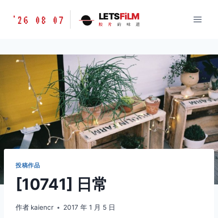
跳
胶
LETS
FiLM
'26 08 07
到
胶
片
的
味
道
片
内
的
容
味
道
LETSFILM
投稿作品
[10741] 日常
作者
kaiencr
2017 年 1 月 5 日