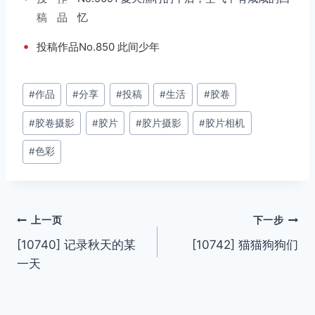
稿
品
忆
•
投稿作品No.850 此间少年
文
#
作品
#
分享
#
投稿
#
生活
#
胶卷
章
#
胶卷摄影
#
胶片
#
胶片摄影
#
胶片相机
标
签：
#
色彩
文
上一页
下一步
[10740] 记录秋天的某
[10742] 猫猫狗狗们
章
一天
导
航