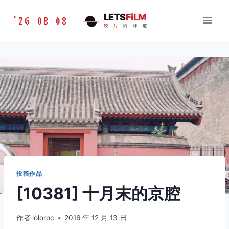
跳
胶
LETS
FiLM
'26 08 08
到
胶
片
的
味
道
片
内
的
容
味
道
LETSFILM
投稿作品
[10381] 十月末的京腔
作者
loloroc
2016 年 12 月 13 日