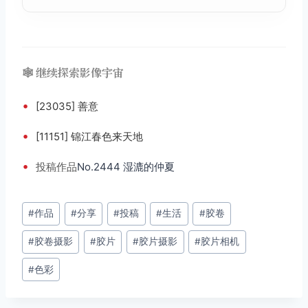
🕸️ 继续探索影像宇宙
•
[23035] 善意
•
[11151] 锦江春色来天地
•
投稿
作品
No.2444 湿漉的仲夏
文
#
作品
#
分享
#
投稿
#
生活
#
胶卷
章
#
胶卷摄影
#
胶片
#
胶片摄影
#
胶片相机
标
签：
#
色彩