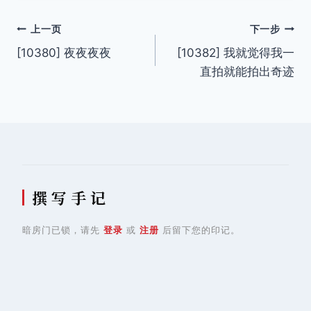
文
上一页
下一步
[10380] 夜夜夜夜
[10382] 我就觉得我一
章
直拍就能拍出奇迹
导
航
撰 写 手 记
暗房门已锁，请先
登录
或
注册
后留下您的印记。