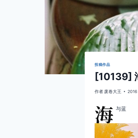
投稿作品
[10139
作者
废卷大王
2016
海
与蓝