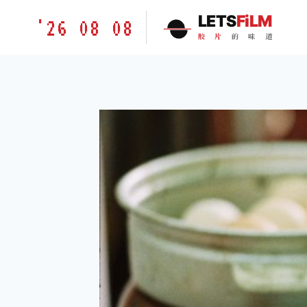
跳
胶
LETS
FiLM
'26 08 08
到
片
胶
片
的
味
道
内
的
容
味
道
LETSFILM