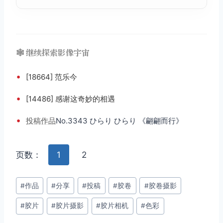
🕸️ 继续探索影像宇宙
•
[18664] 范乐今
•
[14486] 感谢这奇妙的相遇
•
投稿
作品
No.3343 ひらり ひらり 《翩翩而行》
页数：
1
2
文
#
作品
#
分享
#
投稿
#
胶卷
#
胶卷摄影
章
#
胶片
#
胶片摄影
#
胶片相机
#
色彩
标
签：