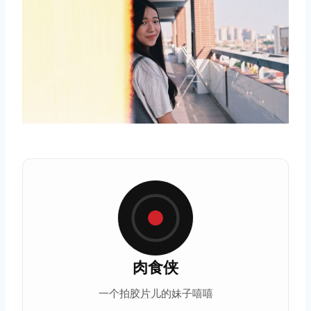
肉食侠
一个拍
胶片
儿的妹子嘻嘻