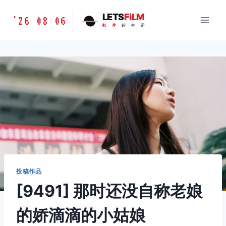
跳
胶
LETS
FiLM
'26 08 06
到
胶
片
的
味
道
片
内
的
容
味
道
LETSFILM
投稿作品
[9491] 那时还没自称老娘
的娇滴滴的小姑娘