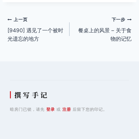
文
上一页
下一步
[9490] 遇见了一个被时
餐桌上的风景 – 关于食
章
光遗忘的地方
物的记忆
导
航
撰 写 手 记
暗房门已锁，请先
登录
或
注册
后留下您的印记。