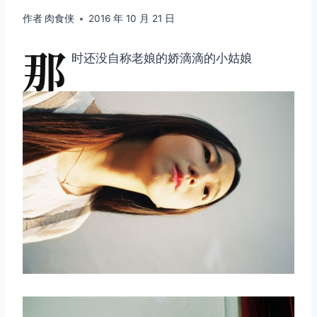
作者
肉食侠
2016 年 10 月 21 日
那
时还没自称老娘的娇滴滴的小姑娘