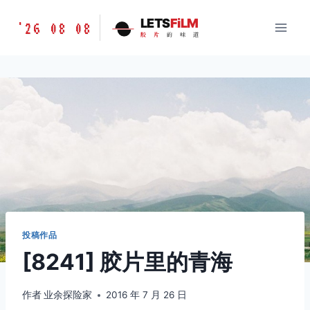
跳
胶
LETS
FiLM
'26 08 08
到
胶
片
的
味
道
片
内
的
容
味
道
LETSFILM
投稿作品
[8241] 胶片里的青海
作者
业余探险家
2016 年 7 月 26 日