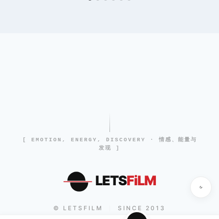
[ EMOTION, ENERGY, DISCOVERY · 情感、能量与
发现 ]
LETS
FiLM
© LETSFILM
SINCE 2013
|