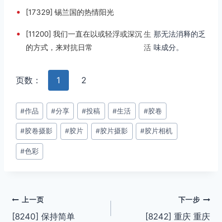
•
[17329] 锡兰国的热情阳光
•
[11200] 我们一直在以或轻浮或深沉
生
那无法消释的乏
的方式，来对抗日常
活
味成分。
页数：
1
2
文
#
作品
#
分享
#
投稿
#
生活
#
胶卷
章
#
胶卷摄影
#
胶片
#
胶片摄影
#
胶片相机
标
签：
#
色彩
文
上一页
下一步
[8240] 保持简单
[8242] 重庆 重庆