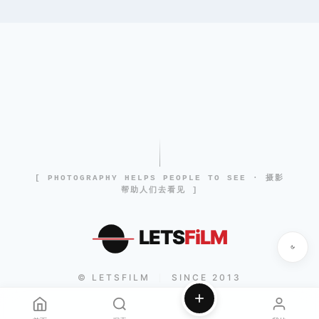
[ PHOTOGRAPHY HELPS PEOPLE TO SEE · 摄影
帮助人们去看见 ]
LETS
FiLM
© LETSFILM
SINCE 2013
|