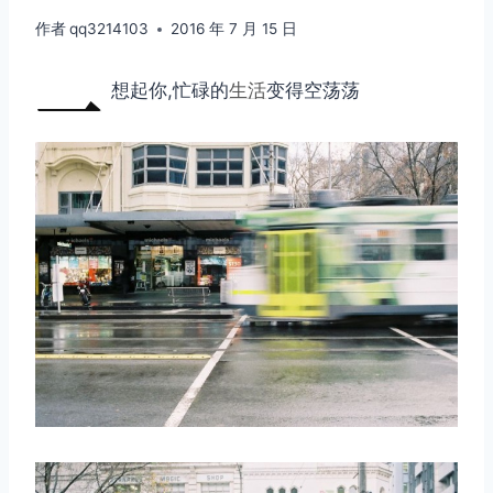
作者
qq3214103
2016 年 7 月 15 日
一
想起你,忙碌的
生活
变得空荡荡