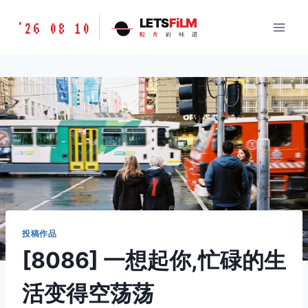
跳
胶
LETS
FiLM
'26 08 10
到
胶
片
的
味
道
片
内
的
容
味
道
LETSFILM
投稿作品
[8086] 一想起你,忙碌的生
活变得空荡荡