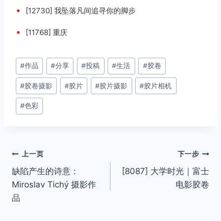
•
[12730] 我坠落凡间追寻你的脚步
•
[11768] 重庆
文
#
作品
#
分享
#
投稿
#
生活
#
胶卷
章
#
胶卷摄影
#
胶片
#
胶片摄影
#
胶片相机
标
签：
#
色彩
文
上一页
下一步
缺陷产生的诗意：
[8087] 大学时光｜富士
章
Miroslav Tichý 摄影作
电影胶卷
导
品
航