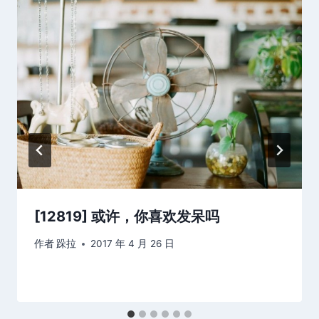
[12819] 或许，你喜欢发呆吗
作者
跺拉
2017 年 4 月 26 日