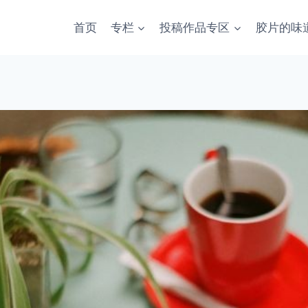
首页
专栏
投稿作品专区
胶片的味