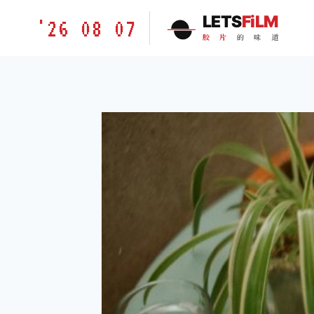
跳
胶
LETS
FiLM
'26 08 07
到
片
胶
片
的
味
道
内
的
容
味
道
LETSFILM