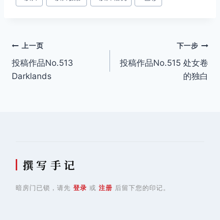
签：
文
上一页
下一步
投稿作品No.513
投稿作品No.515 处女卷
章
Darklands
的独白
导
航
撰 写 手 记
暗房门已锁，请先
登录
或
注册
后留下您的印记。