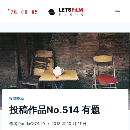
跳
胶
LETS
FiLM
'26 08 05
到
胶
片
的
味
道
片
内
的
容
味
道
LETSFILM
投稿作品
投稿作品No.514 有题
作者
PandaC-ONLY
2013 年 10 月 11 日