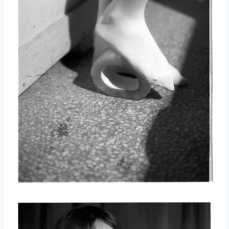
取消
搜索