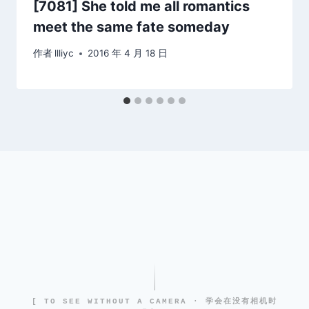
[7081] She told me all romantics
meet the same fate someday
作者
llliyc
2016 年 4 月 18 日
[ TO SEE WITHOUT A CAMERA · 学会在没有相机时