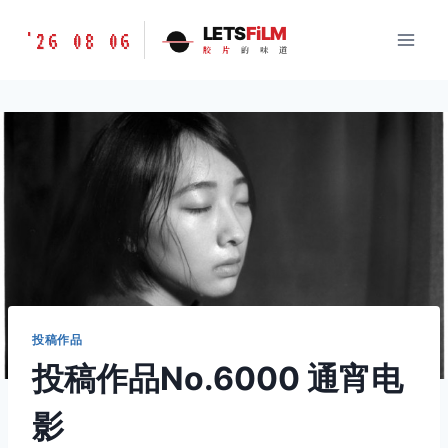
跳
胶
LETS
FiLM
'26 08 06
到
胶
片
的
味
道
片
内
的
容
味
道
LETSFILM
投稿作品
投稿作品No.6000 通宵电
影