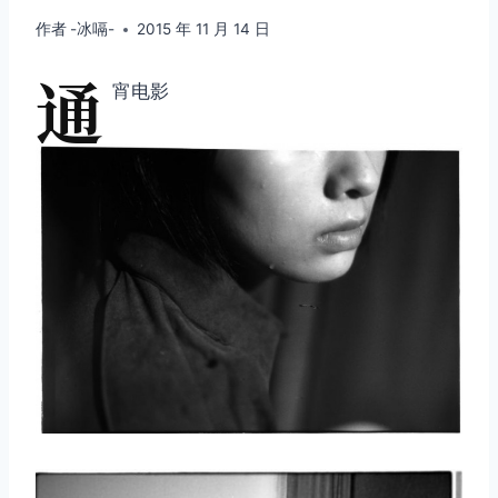
作者
-冰嗝-
2015 年 11 月 14 日
通
宵电影