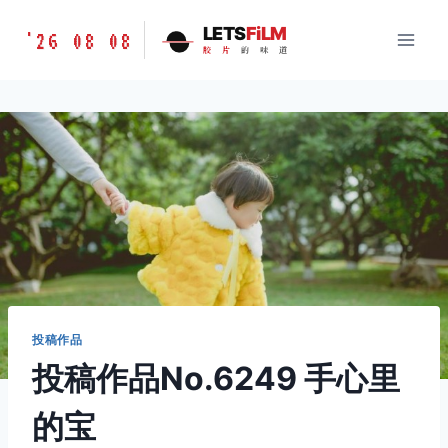
跳
胶
LETS
FiLM
'26 08 08
到
胶
片
的
味
道
片
内
的
容
味
道
LETSFILM
投稿作品
投稿作品No.6249 手心里
的宝