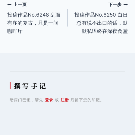
文
上一页
下一步
投稿作品No.6248 乱而
投稿作品No.6250 白日
章
有序的复古，只是一间
总有说不出口的话，默
导
咖啡厅
默私语终在深夜食堂
航
撰 写 手 记
暗房门已锁，请先
登录
或
注册
后留下您的印记。