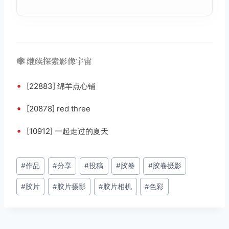
🕸️ 继续探索影像宇宙
•
[22883] 绵羊点心铺
•
[20878] red three
•
[10912] 一起走过的夏天
文
#
作品
#
分享
#
投稿
#
胶卷
#
胶卷摄影
章
#
胶片
#
胶片摄影
#
胶片相机
#
色彩
标
签：